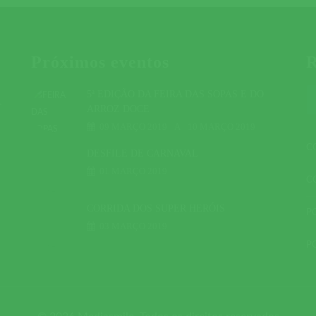
Próximos eventos
R
5ª EDIÇÃO DA FEIRA DAS SOPAS E DO
r
ARROZ DOCE
09 MARÇO 2019
A
10 MARÇO 2019
C
DESFILE DE CARNAVAL
01 MARÇO 2019
C
CORRIDA DOS SUPER HERÓIS
P
03 MARÇO 2019
P