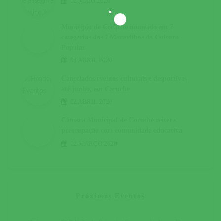
12 MAIO 2020
Município de Coruche nomeado em 7
categorias das 7 Maravilhas da Cultura
Popular
08 ABRIL 2020
Cancelados eventos culturais e desportivos
até junho, em Coruche
02 ABRIL 2020
Câmara Municipal de Coruche reitera
preocupação com comunidade educativa
12 MARÇO 2020
Próximos Eventos