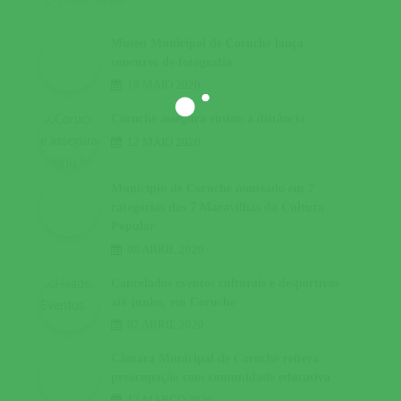
O Hotel Santa...
Museu Municipal de Coruche lança
concurso de fotografia
18 MAIO 2020
Coruche assegura ensino à distância
12 MAIO 2020
Município de Coruche nomeado em 7
categorias das 7 Maravilhas da Cultura
Popular
08 ABRIL 2020
Cancelados eventos culturais e desportivos
até junho, em Coruche
02 ABRIL 2020
Câmara Municipal de Coruche reitera
preocupação com comunidade educativa
12 MARÇO 2020