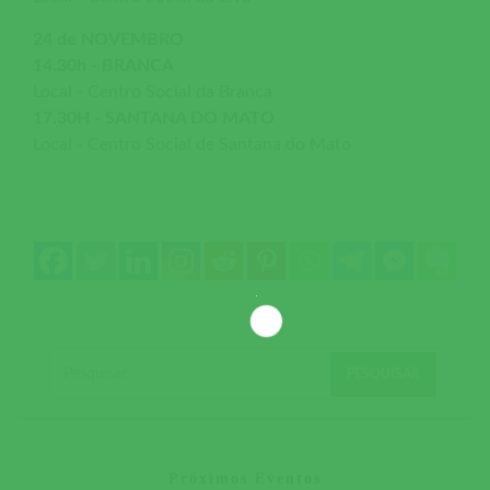
24 de NOVEMBRO
14.30h - BRANCA
Local - Centro Social da Branca
17.30H - SANTANA DO MATO
Local - Centro Social de Santana do Mato
Próximos Eventos