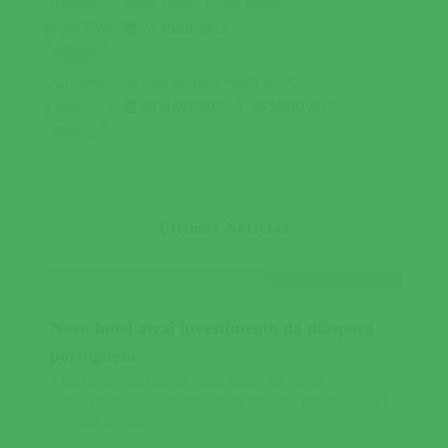
Peddy Paper “Erra a Mexer”
20 ABRIL 2019
Sabores do Toiro Bravo 2019
03 MAIO 2019
A
05 MAIO 2019
Últimas Notícias
Novo hotel atrai investimento da diáspora
portuguesa
445SharesHotel Santa Justa nasce em Coruche e
duplica oferta de alojamento na região a partir de 2021
O Hotel Santa...