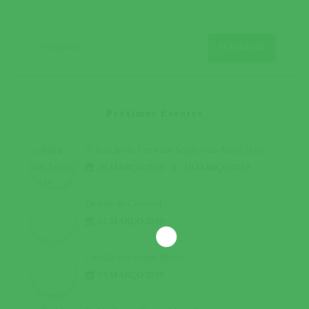
Próximos Eventos
5ª Edição da Feira das Sopas e do Arroz Doce
09 MARÇO 2019
A
10 MARÇO 2019
Desfile de Carnaval
01 MARÇO 2019
Corrida dos Super Heróis
03 MARÇO 2019