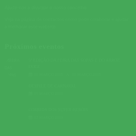
Ajude-nos a divulgar o nosso concelho.
Veja na página de contactos como pode colaborar e ajudar
a melhorar este website.
Próximos eventos
5ª EDIÇÃO DA FEIRA DAS SOPAS E DO ARROZ
DOCE
09 MARÇO 2019
A
10 MARÇO 2019
DESFILE DE CARNAVAL
01 MARÇO 2019
CORRIDA DOS SUPER HERÓIS
03 MARÇO 2019