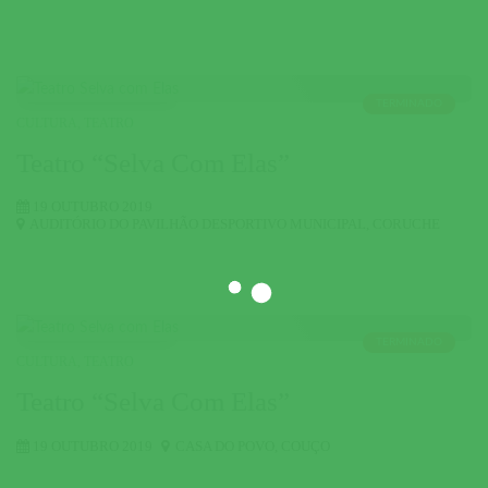
TERMINADO
CULTURA
,
TEATRO
Teatro “Selva Com Elas”
19 OUTUBRO 2019
AUDITÓRIO DO PAVILHÃO DESPORTIVO MUNICIPAL
,
CORUCHE
TERMINADO
CULTURA
,
TEATRO
Teatro “Selva Com Elas”
19 OUTUBRO 2019
CASA DO POVO
,
COUÇO