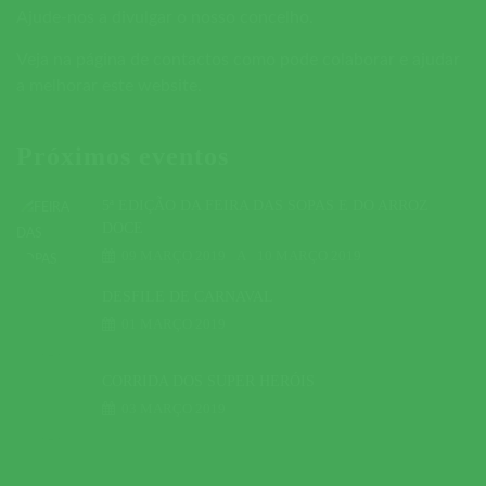
Ajude-nos a divulgar o nosso concelho.
Veja na página de contactos como pode colaborar e ajudar
a melhorar este website.
Próximos eventos
5ª EDIÇÃO DA FEIRA DAS SOPAS E DO ARROZ
DOCE
09 MARÇO 2019
A
10 MARÇO 2019
DESFILE DE CARNAVAL
01 MARÇO 2019
CORRIDA DOS SUPER HERÓIS
03 MARÇO 2019