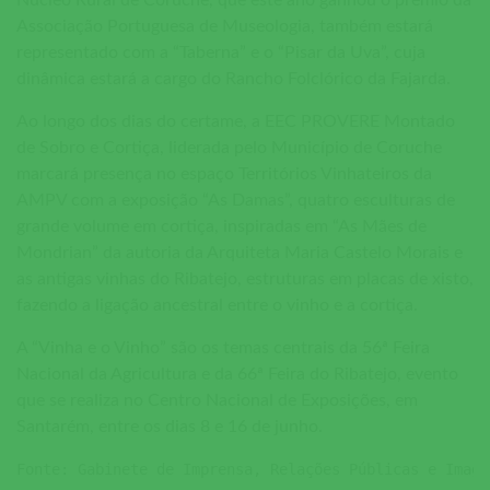
Núcleo Rural de Coruche, que este ano ganhou o prémio da
Associação Portuguesa de Museologia, também estará
representado com a “Taberna” e o “Pisar da Uva”, cuja
dinâmica estará a cargo do Rancho Folclórico da Fajarda.
Ao longo dos dias do certame, a EEC PROVERE Montado
de Sobro e Cortiça, liderada pelo Município de Coruche
marcará presença no espaço Territórios Vinhateiros da
AMPV com a exposição “As Damas”, quatro esculturas de
grande volume em cortiça, inspiradas em “As Mães de
Mondrian” da autoria da Arquiteta Maria Castelo Morais e
as antigas vinhas do Ribatejo, estruturas em placas de xisto,
fazendo a ligação ancestral entre o vinho e a cortiça.
A “Vinha e o Vinho” são os temas centrais da 56ª Feira
Nacional da Agricultura e da 66ª Feira do Ribatejo, evento
que se realiza no Centro Nacional de Exposições, em
Santarém, entre os dias 8 e 16 de junho.