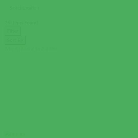
26
Items Found
Filter
Sort By
A to Z (title)
Z to A (title)