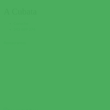
A Cubata
Coruche
243 689 274
Restaurantes