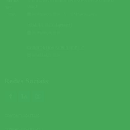
5ª EDIÇÃO DA FEIRA DAS SOPAS E DO ARROZ
DOCE
09 MARÇO 2019
A
10 MARÇO 2019
DESFILE DE CARNAVAL
01 MARÇO 2019
CORRIDA DOS SUPER HERÓIS
03 MARÇO 2019
Redes Sociais
CONTACTOS ÚTEIS
CONTACTOS DO SITE