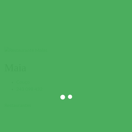
Maia
Couço
243 098 432
Restaurantes